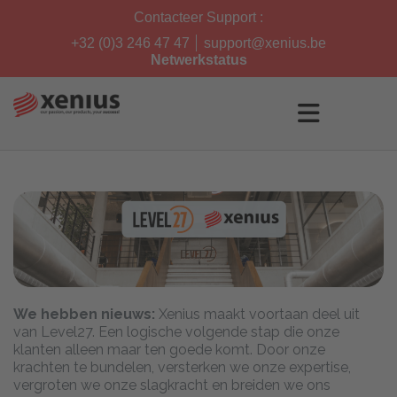
Skip
Contacteer Support :
to
content
+32 (0)3 246 47 47
support@xenius.be
Netwerkstatus
We hebben nieuws:
Xenius maakt voortaan deel uit
van Level27. Een logische volgende stap die onze
klanten alleen maar ten goede komt. Door onze
krachten te bundelen, versterken we onze expertise,
vergroten we onze slagkracht en breiden we ons