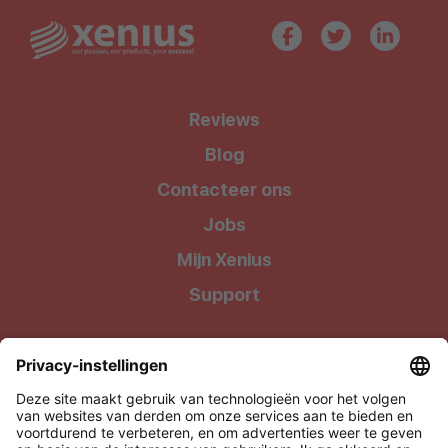
Reviews
Blog
Contacteer ons
Jobs
Mijn Xenius
Support
Wij geven onze klanten waar ze recht op hebben: Kwalitatieve
producten tegen uiterst betaalbare prijzen !
Xenius BV, onderdeel van Level27