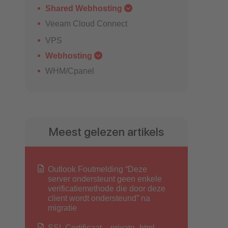
Shared Webhosting
Veeam Cloud Connect
VPS
Webhosting
WHM/Cpanel
Meest gelezen artikels
Outlook Foutmelding “Deze
server ondersteunt geen enkele
verificatiemethode die door deze
client wordt ondersteund” na
migratie
SSL Certificaat – private_html