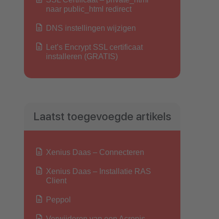
naar public_html redirect
DNS instellingen wijzigen
Let’s Encrypt SSL certificaat
installeren (GRATIS)
Laatst toegevoegde artikels
Xenius Daas – Connecteren
Xenius Daas – Installatie RAS
Client
Peppol
Verwijderen van een Acronis