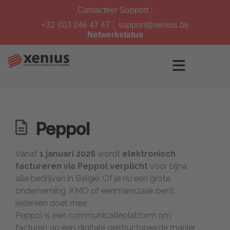
Skip
Contacteer Support :
to
content
+32 (0)3 246 47 47
support@xenius.be
Netwerkstatus
Peppol
Vanaf
1 januari 2026
wordt
elektronisch
factureren via Peppol verplicht
voor bijna
alle bedrijven in België. Of je nu een grote
onderneming, KMO of eenmanszaak bent:
iedereen doet mee.
Peppol is een communicatieplatform om
facturen op een digitale gestructureerde manier