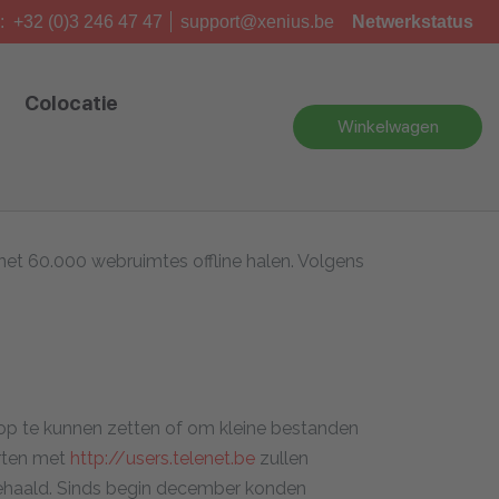
:
+32 (0)3 246 47 47
support@xenius.be
Netwerkstatus
Colocatie
Winkelwagen
enet 60.000 webruimtes offline halen. Volgens
p te kunnen zetten of om kleine bestanden
arten met
http://users.telenet.be
zullen
ehaald. Sinds begin december konden