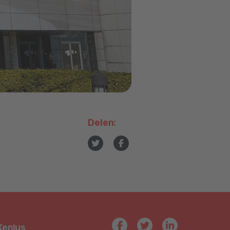
Delen:
Xenius