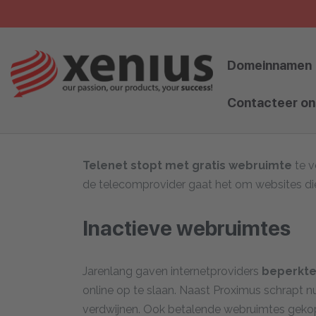
Skip
to
content
Domeinnamen
Contacteer on
Telenet stopt met gratis webruimte
te v
de telecomprovider gaat het om websites die a
Inactieve webruimtes
Jarenlang gaven internetproviders
beperkte
online op te slaan. Naast Proximus schrapt 
verdwijnen. Ook betalende webruimtes gekop