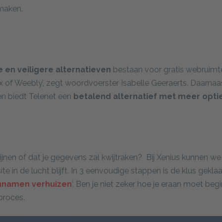
maken.
 en veiligere alternatieven
bestaan voor gratis webruimte
 of Weebly’, zegt woordvoerster Isabelle Geeraerts. Daarnaas
en biedt Telenet een
betalend alternatief met meer opti
ijnen of dat je gegevens zal kwijtraken? Bij Xenius kunnen we
ite in de lucht blijft. In 3 eenvoudige stappen is de klus gek
namen verhuizen
‘. Ben je niet zeker hoe je eraan moet be
proces.