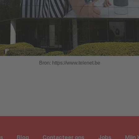
Bron: https://www.telenet.be
s
Blog
Contacteer ons
Jobs
Mijn 