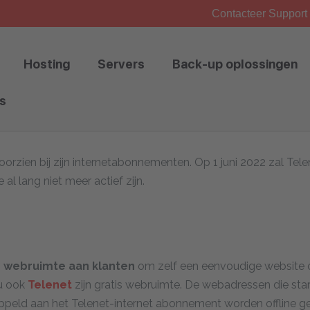
Contacteer Support 
Hosting
Servers
Back-up oplossingen
s
oorzien bij zijn internetabonnementen. Op 1 juni 2022 zal Tel
l lang niet meer actief zijn.
 webruimte aan klanten
om zelf een eenvoudige website o
nu ook
Telenet
zijn gratis webruimte. De webadressen die st
peld aan het Telenet-internet abonnement worden offline g