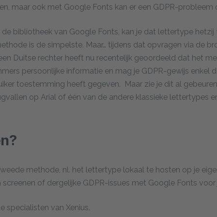
ken, maar ook met Google Fonts kan er een GDPR-probleem o
t de bibliotheek van Google Fonts, kan je dat lettertype hetzij
 methode is de simpelste. Maar… tijdens dat opvragen via de 
n Duitse rechter heeft nu recentelijk geoordeeld dat het m
immers persoonlijke informatie en mag je GDPR-gewijs enkel
ruiker toestemming heeft gegeven. Maar zie je dit al gebeur
allen op Arial of één van de andere klassieke lettertypes en 
en?
de methode, nl. het lettertype lokaal te hosten op je eigen
n screenen of dergelijke GDPR-issues met Google Fonts voor 
 specialisten van Xenius.