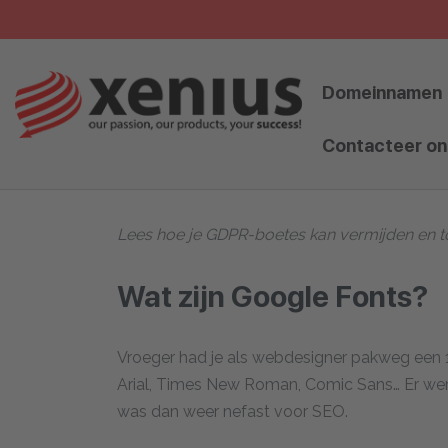
Skip
to
content
Domeinnamen
Contacteer on
Lees hoe je GDPR-boetes kan vermijden en t
Wat zijn Google Fonts?
Vroeger had je als webdesigner pakweg een 10-
Arial, Times New Roman, Comic Sans… Er werd
was dan weer nefast voor SEO.