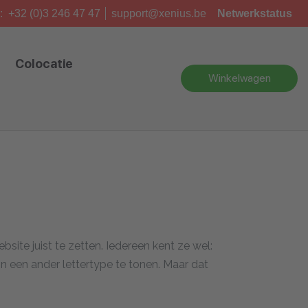
:
+32 (0)3 246 47 47
support@xenius.be
Netwerkstatus
Colocatie
Winkelwagen
site juist te zetten. Iedereen kent ze wel:
 een ander lettertype te tonen. Maar dat