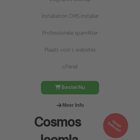
Installatron CMS installer
Professionele spamfilter
Plaats voor 1 websites
cPanel
Bestel Nu
Meer Info
Cosmos
M
e
s
t
e
k
o
z
e
e
G
n
Joomla