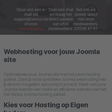
Stuur ons een e-
Start een chat
Bel ons en
mail via
en vraag het
spreek direct
support@xenius.be
direct aaneen
met onze
of onze
van onze
medewerkers.
contactpagina
.
medewerkers.
03/246 47 47
Webhosting voor jouw Joomla
site
Optimaliseer jouw Joomla site met het juiste hosting
pakket. Dankzij onze specifieke Joomla webhosting heb
jij de best mogelijke oplossing in je bezit. Maak van jouw
Joomla website een snelle en efficiënte website met het
het Xenius Joomla hosting pakket.
Kies voor Hosting op Eigen