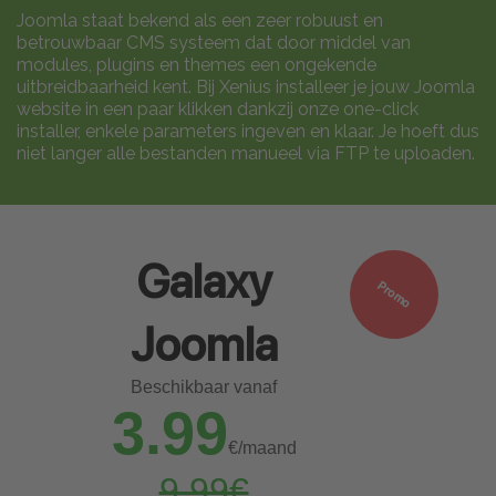
Joomla staat bekend als een zeer robuust en
betrouwbaar CMS systeem dat door middel van
modules, plugins en themes een ongekende
uitbreidbaarheid kent. Bij Xenius installeer je jouw Joomla
website in een paar klikken dankzij onze one-click
installer, enkele parameters ingeven en klaar. Je hoeft dus
niet langer alle bestanden manueel via FTP te uploaden.
Galaxy
Promo
Joomla
Beschikbaar vanaf
3.99
€/maand
9.99€