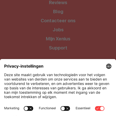
Reviews
Blog
Contacteer ons
Jobs
Mijn Xenius
Support
Wij geven onze klanten waar ze recht op hebben: Kwalitatieve
producten tegen uiterst betaalbare prijzen !
Xenius BV, onderdeel van Level27
Via Media 4, 3500 Hasselt, België
BTW: BE0505.928.838
support@xenius.be