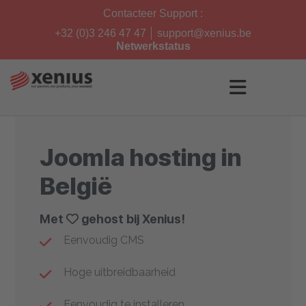
Skip
Contacteer Support :
to
content
+32 (0)3 246 47 47
support@xenius.be
Netwerkstatus
Joomla hosting in
België
Met
gehost bij Xenius!
Eenvoudig CMS
Hoge uitbreidbaarheid
Eenvoudig te installeren