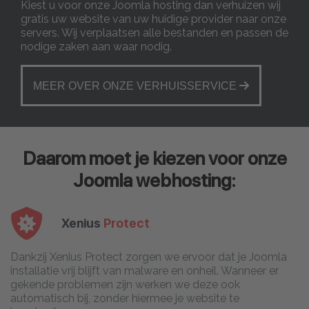
Kiest u voor onze Joomla hosting dan verhuizen wij
gratis uw website van uw huidige provider naar onze
servers. Wij verplaatsen alle bestanden en passen de
nodige zaken aan waar nodig.
MEER OVER ONZE VERHUISSERVICE
Daarom moet je kiezen voor onze
Joomla webhosting:
Xenius
Protect
Dankzij Xenius Protect zorgen we ervoor dat je Joomla
installatie vrij blijft van malware en onheil. Wanneer er
gekende problemen zijn werken we deze ook
automatisch bij, zonder hiermee je website te