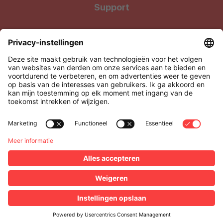
Support
Wij geven onze klanten waar ze recht op hebben: Kwalitatieve
producten tegen uiterst betaalbare prijzen !
Xenius BV, onderdeel van Level27
Via Media 4, 3500 Hasselt, België
BTW: BE0505.928.838
support@xenius.be
Alle vermelde prijzen zijn exclusief BTW •
Algemene
verkoopsvoorwaarden
•
Disclaimer
•
Privacy cookie policy
•
Nuttige links
• © 2025 - Xenius