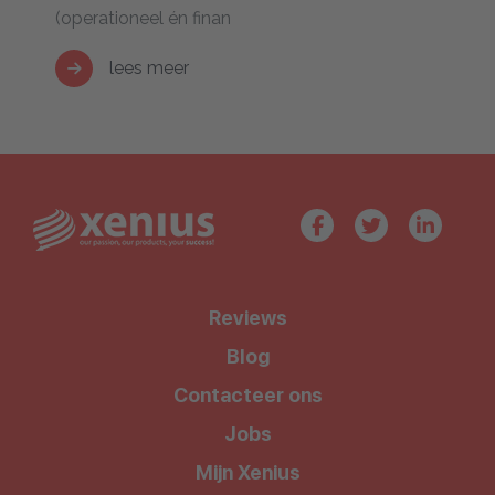
(operationeel én finan
lees meer
Reviews
Blog
Contacteer ons
Jobs
Mijn Xenius