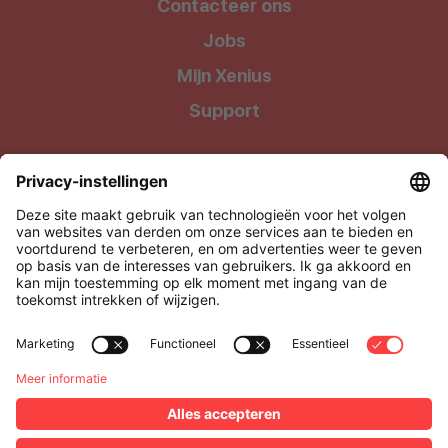
Contacteer ons
Jobs
Mijn Xenius
Support
Wij geven onze klanten waar ze recht op hebben: Kwalitatieve
producten tegen uiterst betaalbare prijzen !
Xenius BV, onderdeel van Level27
Via Media 4, 3500 Hasselt, België
BTW: BE0505.928.838
support@xenius.be