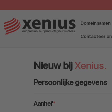
Skip
to
content
Domeinnamen
Contacteer on
Nieuw bij
Xenius.
Persoonlijke gegevens
Aanhef
*