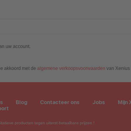
an uw account.
 je akkoord met de
algemene verkoopsvoorwaarden
van Xenius
s
Blog
Contacteer ons
Jobs
Mijn 
ort
atieve producten tegen uiterst betaalbare prijzen !