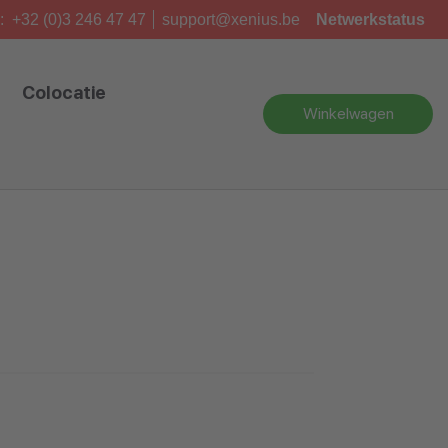
:
+32 (0)3 246 47 47
support@xenius.be
Netwerkstatus
Colocatie
Winkelwagen