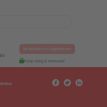
Nu betalen en registreren
 BV
Koop veilig & vertrouwd
Xenius