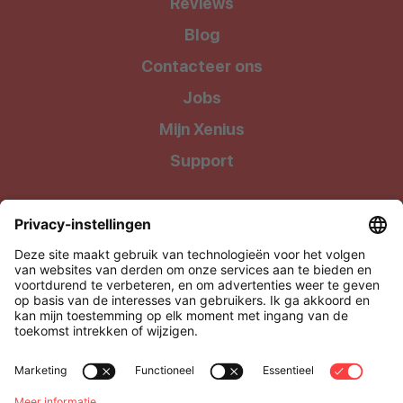
Reviews
Blog
Contacteer ons
Jobs
Mijn Xenius
Support
Wij geven onze klanten waar ze recht op hebben: Kwalitatieve
producten tegen uiterst betaalbare prijzen !
Xenius BV, onderdeel van Level27
Via Media 4, 3500 Hasselt, België
BTW: BE0505.928.838
support@xenius.be