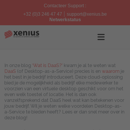
Skip
Contacteer Support :
to
content
+32 (0)3 246 47 47
support@xenius.be
Netwerkstatus
In onze blog
‘Wat is DaaS?’
kwam je al te weten wat
DaaS
(of Desktop-as-a-Service) precies is en
waarom
je
het best in je bedrijf introduceert. Deze cloud-oplossing
bied je de mogelijkheid als bedrijf elke medewerker te
voorzien van een virtuele desktop geschikt voor om het
even welk toestel of locatie. Het is dan ook
vanzelfsprekend dat DaaS heel wat kan betekenen voor
jouw bedrijf. Wil je weten welke voordelen Desktop-as-
a-Service te bieden heeft? Lees er dan snel meer over in
deze blog!