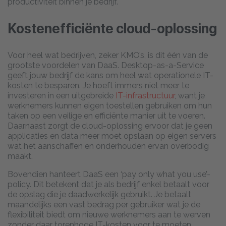
productiviteit binnen je bedrijf.
Kostenefficiënte cloud-oplossing
Voor heel wat bedrijven, zeker KMO’s, is dit één van de
grootste voordelen van DaaS. Desktop-as-a-Service
geeft jouw bedrijf de kans om heel wat operationele IT-
kosten te besparen. Je hoeft immers niet meer te
investeren in een uitgebreide
IT-infrastructuur
, want je
werknemers kunnen eigen toestellen gebruiken om hun
taken op een veilige en efficiënte manier uit te voeren.
Daarnaast zorgt de cloud-oplossing ervoor dat je geen
applicaties en data meer moet opslaan op eigen servers
wat het aanschaffen en onderhouden ervan overbodig
maakt.
Bovendien hanteert DaaS een ‘pay only what you use’-
policy. Dit betekent dat je als bedrijf enkel betaalt voor
de opslag die je daadwerkelijk gebruikt. Je betaalt
maandelijks een vast bedrag per gebruiker wat je de
flexibiliteit biedt om nieuwe werknemers aan te werven
zonder daar torenhoge IT-kosten voor te moeten