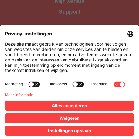
Mijn Xenius
Support
Wij geven onze klanten waar ze recht op hebben: Kwalitatieve
producten tegen uiterst betaalbare prijzen !
Xenius BV, onderdeel van Level27
Via Media 4, 3500 Hasselt, België
BTW: BE0505.928.838
support@xenius.be
Alle vermelde prijzen zijn exclusief BTW •
Algemene
verkoopsvoorwaarden
•
Disclaimer
•
Privacy cookie policy
•