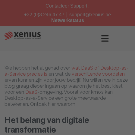
Skip
Contacteer Support :
to
content
+32 (0)3 246 47 47
support@xenius.be
Netwerkstatus
We hebben het al gehad over
wat DaaS of Desktop-as-
a-Service precies is
en wat de
verschillende voordelen
ervan kunnen zijn voor jouw bedrijf. Nu willen we in deze
blog graag dieper ingaan op waarom je het best kiest
voor een
DaaS
-omgeving. Vooral voor kmo’s kan
Desktop-as-a-Service een grote meerwaarde
betekenen. Ontdek hier waarom!
Het belang van digitale
transformatie