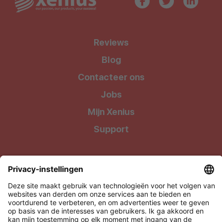
Reviews
Blog
Contacteer ons
Jobs
Mijn Xenius
Support
Wij geven onze klanten waar ze recht op hebben: Kwalitatieve
producten tegen uiterst betaalbare prijzen !
Xenius BV, onderdeel van Level27
Via Media 4, 3500 Hasselt, België