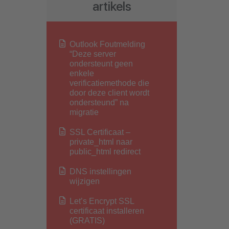
artikels
Outlook Foutmelding
“Deze server
ondersteunt geen
enkele
verificatiemethode die
door deze client wordt
ondersteund” na
migratie
SSL Certificaat –
private_html naar
public_html redirect
DNS instellingen
wijzigen
Let’s Encrypt SSL
certificaat installeren
(GRATIS)