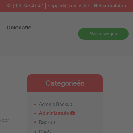
:
+32 (0)3 246 47 47
support@xenius.be
Netwerkstatus
Colocatie
Winkelwagen
Categorieën
Acronis Backup
Administratie
 voor
Backup
DaaS