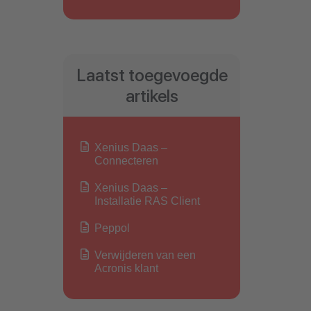
Laatst toegevoegde
artikels
Xenius Daas –
Connecteren
Xenius Daas –
Installatie RAS Client
Peppol
Verwijderen van een
Acronis klant