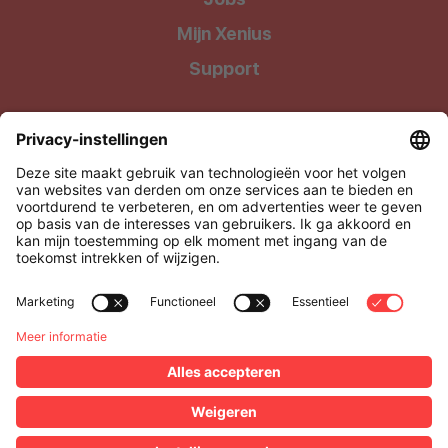
Mijn Xenius
Support
Wij geven onze klanten waar ze recht op hebben: Kwalitatieve
producten tegen uiterst betaalbare prijzen !
Xenius BV, onderdeel van Level27
Via Media 4, 3500 Hasselt, België
BTW: BE0505.928.838
support@xenius.be
Alle vermelde prijzen zijn exclusief BTW •
Algemene