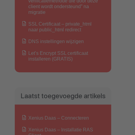
verificatiemethode die door deze
client wordt ondersteund” na
migratie
SSL Certificaat – private_html
naar public_html redirect
DNS instellingen wijzigen
Let’s Encrypt SSL certificaat
installeren (GRATIS)
Laatst toegevoegde artikels
Xenius Daas – Connecteren
Xenius Daas – Installatie RAS