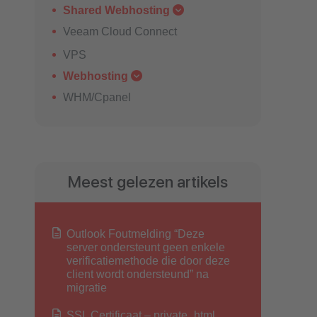
Shared Webhosting
Veeam Cloud Connect
VPS
Webhosting
WHM/Cpanel
Meest gelezen artikels
Outlook Foutmelding “Deze
server ondersteunt geen enkele
verificatiemethode die door deze
client wordt ondersteund” na
migratie
SSL Certificaat – private_html