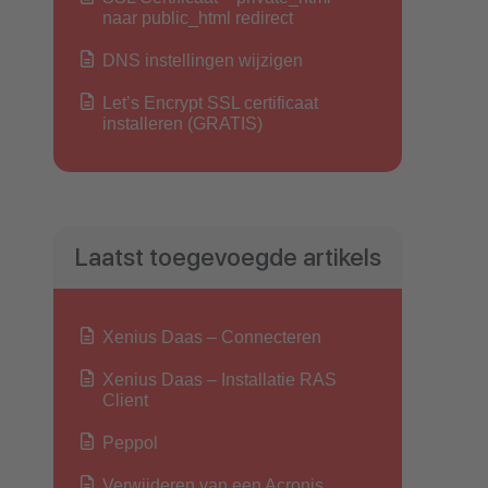
naar public_html redirect
DNS instellingen wijzigen
Let’s Encrypt SSL certificaat
installeren (GRATIS)
Laatst toegevoegde artikels
Xenius Daas – Connecteren
Xenius Daas – Installatie RAS
Client
Peppol
Verwijderen van een Acronis