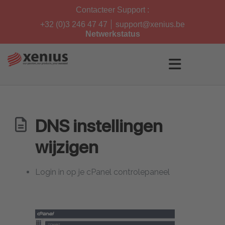
Skip
Contacteer Support :
to
content
+32 (0)3 246 47 47
support@xenius.be
Netwerkstatus
DNS instellingen
wijzigen
Login in op je cPanel controlepaneel