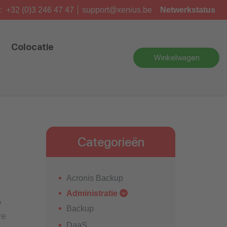
:
+32 (0)3 246 47 47
support@xenius.be
Netwerkstatus
Colocatie
Winkelwagen
Categorieën
Acronis Backup
Administratie
e
Backup
re
DaaS