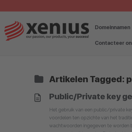
Skip
to
content
Domeinnamen
Contacteer on
Artikelen Tagged: p
Public/Private key g
Het gebruik van een public/private ke
voordelen ten opzichte van het trad
wachtwoorden ingegeven te worden bij