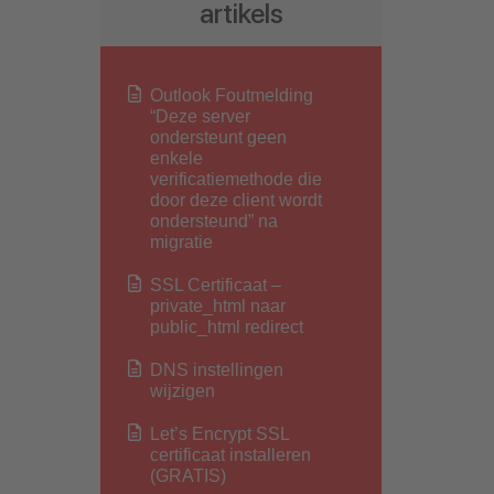
artikels
Outlook Foutmelding
“Deze server
ondersteunt geen
enkele
verificatiemethode die
door deze client wordt
ondersteund” na
migratie
SSL Certificaat –
private_html naar
public_html redirect
DNS instellingen
wijzigen
Let’s Encrypt SSL
certificaat installeren
(GRATIS)