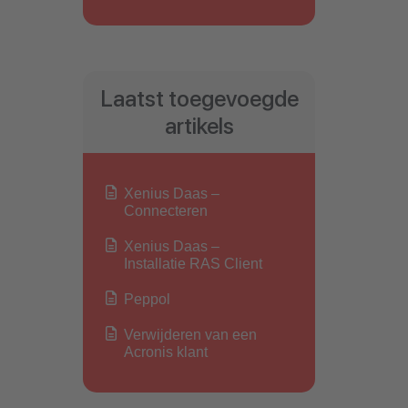
Laatst toegevoegde
artikels
Xenius Daas –
Connecteren
Xenius Daas –
Installatie RAS Client
Peppol
Verwijderen van een
Acronis klant