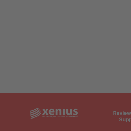
Review
Supp