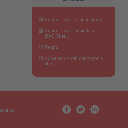
Xenius Daas – Connecteren
Xenius Daas – Installatie
RAS Client
Peppol
Verwijderen van een Acronis
klant
Xenius