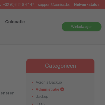
:
+32 (0)3 246 47 47
support@xenius.be
Netwerkstatus
Colocatie
Winkelwagen
Categorieën
Acronis Backup
Administratie
beheren
Backup
DaaS