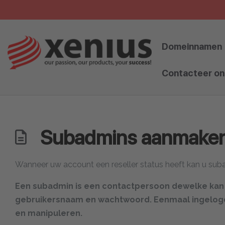
Skip
to
content
Domeinnamen
Contacteer on
Subadmins aanmake
Wanneer uw account een reseller status heeft kan u su
Een subadmin is een contactpersoon dewelke kan in
gebruikersnaam en wachtwoord. Eenmaal ingelog
en manipuleren.