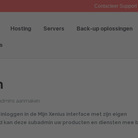
Contacteer Support 
Hosting
Servers
Back-up oplossingen
s
n
badmins aanmaken.
loggen in de Mijn Xenius interface met zijn eigen
d kan deze subadmin uw producten en diensten mee 