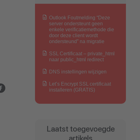
Outlook Foutmelding “Deze
server ondersteunt geen
enkele verificatiemethode die
door deze client wordt
ondersteund” na migratie
SSL Certificaat – private_html
naar public_html redirect
DNS instellingen wijzigen
Let’s Encrypt SSL certificaat
installeren (GRATIS)
Laatst toegevoegde
artikels