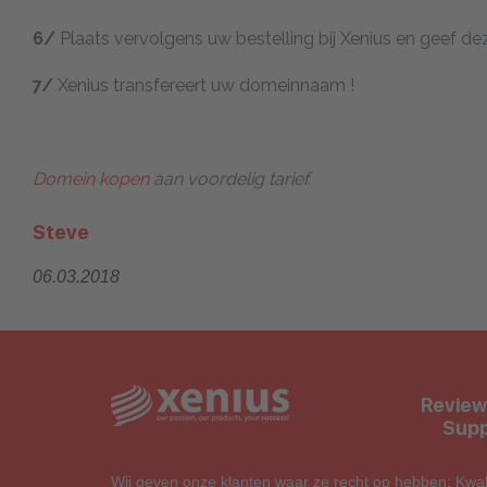
6/
Plaats vervolgens uw bestelling bij Xenius en geef d
7/
Xenius transfereert uw domeinnaam !
Domein kopen
aan voordelig tarief.
Steve
06.03.2018
Review
Supp
Wij geven onze klanten waar ze recht op hebben: Kwalit