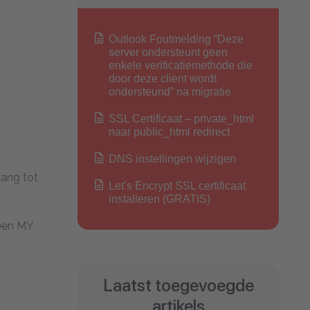
Outlook Foutmelding “Deze
server ondersteunt geen
enkele verificatiemethode die
door deze client wordt
ondersteund” na migratie
SSL Certificaat – private_html
naar public_html redirect
DNS instellingen wijzigen
gang tot
Let’s Encrypt SSL certificaat
installeren (GRATIS)
 een MY
Laatst toegevoegde
artikels