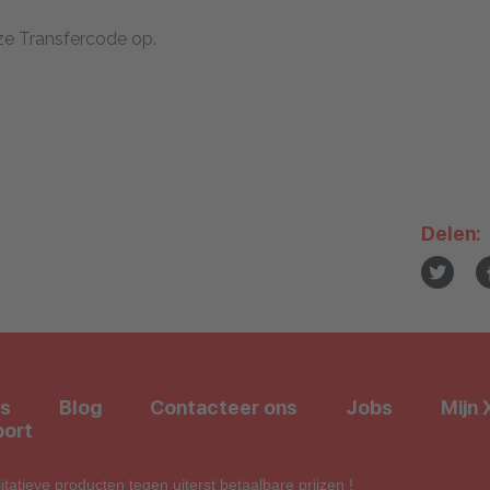
eze Transfercode op.
Delen:
s
Blog
Contacteer ons
Jobs
Mijn 
ort
atieve producten tegen uiterst betaalbare prijzen !