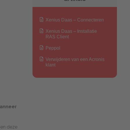
Xenius Daas – Connecteren
Xenius Daas – Installatie
RAS Client
Peppol
Verwijderen van een Acronis
klant
wanneer
 en deze