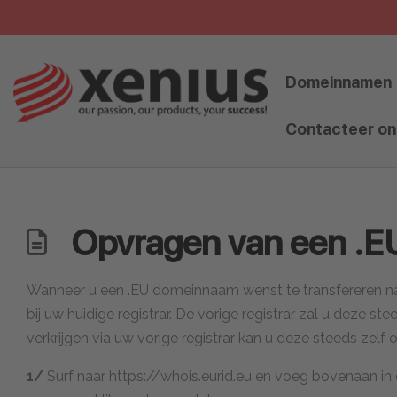
Skip
to
content
Domeinnamen
Contacteer on
Opvragen van een .E
Wanneer u een .EU domeinnaam wenst te transfereren naa
bij uw huidige registrar. De vorige registrar zal u deze 
verkrijgen via uw vorige registrar kan u deze steeds ze
1/
Surf naar https://whois.eurid.eu en voeg bovenaan i