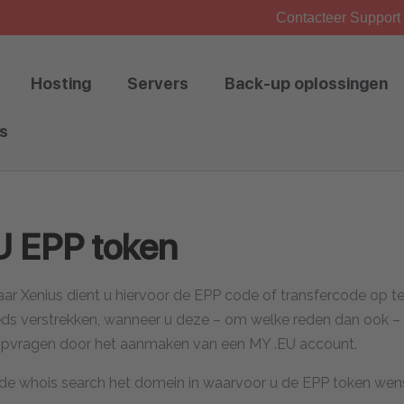
Contacteer Support 
Hosting
Servers
Back-up oplossingen
s
U EPP token
r Xenius dient u hiervoor de EPP code of transfercode op t
steeds verstrekken, wanneer u deze – om welke reden dan ook – 
lf opvragen door het aanmaken van een MY .EU account.
n de whois search het domein in waarvoor u de EPP token wen