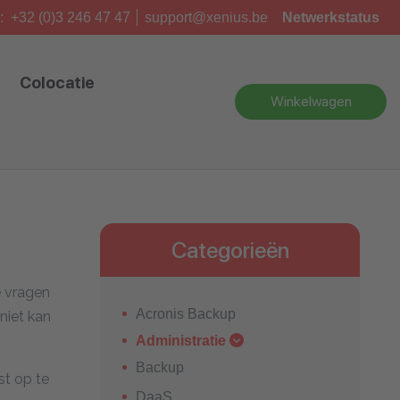
:
+32 (0)3 246 47 47
support@xenius.be
Netwerkstatus
Colocatie
Winkelwagen
Categorieën
e vragen
Acronis Backup
niet kan
Administratie
Backup
st op te
DaaS