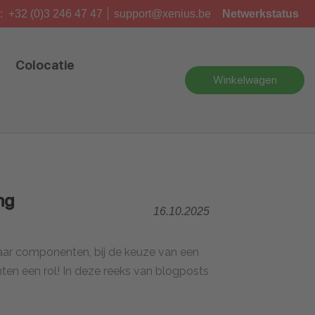
:
+32 (0)3 246 47 47
support@xenius.be
Netwerkstatus
Colocatie
Winkelwagen
ng
16.10.2025
aar componenten, bij de keuze van een
ten een rol! In deze reeks van blogposts