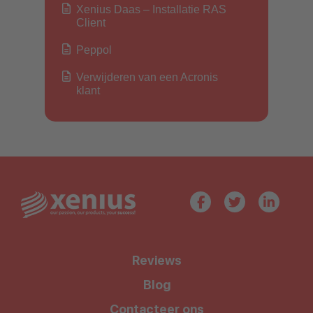
Xenius Daas – Installatie RAS
Client
Peppol
Verwijderen van een Acronis
klant
Reviews
Blog
Contacteer ons