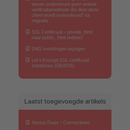
server ondersteunt geen enkele
verificatiemethode die door deze
client wordt ondersteund” na
migratie
SSL Certificaat – private_html
naar public_html redirect
DNS instellingen wijzigen
Let’s Encrypt SSL certificaat
installeren (GRATIS)
Laatst toegevoegde artikels
Xenius Daas – Connecteren