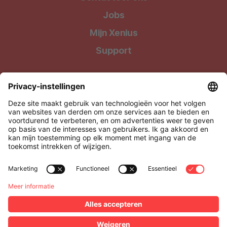
Jobs
Mijn Xenius
Support
Wij geven onze klanten waar ze recht op hebben: Kwalitatieve
producten tegen uiterst betaalbare prijzen !
Xenius BV, onderdeel van Level27
Via Media 4, 3500 Hasselt, België
BTW: BE0505.928.838
support@xenius.be